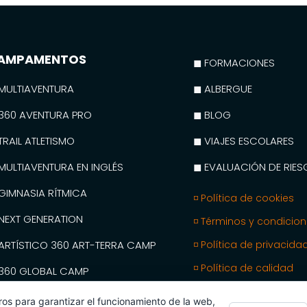
AMPAMENTOS
◼ FORMACIONES
MULTIAVENTURA
◼ ALBERGUE
360 AVENTURA PRO
◼ BLOG
TRAIL ATLETISMO
◼ VIAJES ESCOLARES
MULTIAVENTURA EN INGLÉS
◼ EVALUACIÓN DE RIE
GIMNASIA RÍTMICA
◽ Política de cookies
NEXT GENERATION
◽ Términos y condicio
ARTÍSTICO 360 ART-TERRA CAMP
◽ Política de privacida
◽ Política de calidad
360 GLOBAL CAMP
MY SPANISH CAMPS
ros para garantizar el funcionamiento de la web,