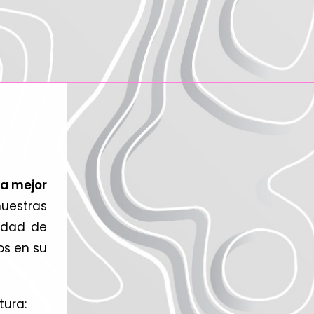
la mejor
estras
edad de
os en su
ura: