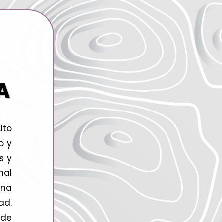
A
lto
o y
s y
nal
na
ad.
 de