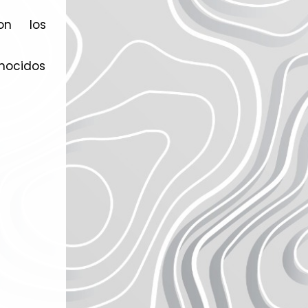
on los
nocidos