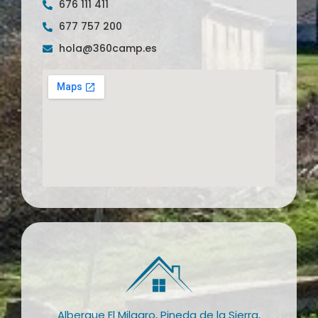
676 111 411
677 757 200
hola@360camp.es
Albergue El Milagro, Pineda de la Sierra,