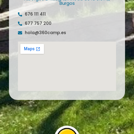
Burgos
676 111 411
677 757 200
hola@360camp.es