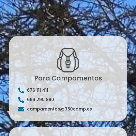
Para Campamentos
676 111 411
666 290 890
campamentos@360camp.es