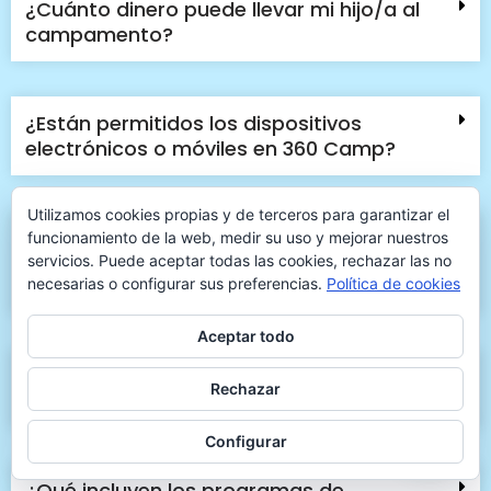
¿Cuánto dinero puede llevar mi hijo/a al
campamento?
¿Están permitidos los dispositivos
electrónicos o móviles en 360 Camp?
Utilizamos cookies propias y de terceros para garantizar el
¿360 Camp tiene la política de
funcionamiento de la web, medir su uso y mejorar nuestros
cancelación más flexible de todo el sector
servicios. Puede aceptar todas las cookies, rechazar las no
de campamentos de España?
necesarias o configurar sus preferencias.
Política de cookies
Aceptar todo
¿360 Camp es un campamento seguro
Rechazar
para mi hijo/a?
Configurar
¿Qué incluyen los programas de