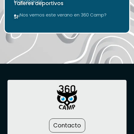
tecnológicos
Talleres deportivos
● ¿Nos vemos este verano en 360 Camp?
SI
Contacto