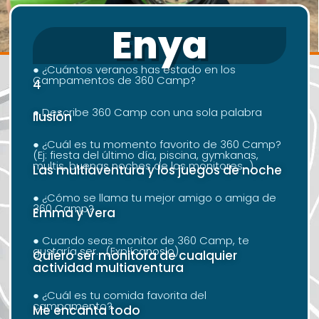
Enya
● ¿Cuántos veranos has estado en los
Campamentos de 360 Camp?
4
● Describe 360 Camp con una sola palabra
Ilusión
● ¿Cuál es tu momento favorito de 360 Camp?
(Ej: fiesta del último día, piscina, gymkanas,
multis, buenas noches de los monitores...)
Las multiaventura y los juegos de noche
● ¿Cómo se llama tu mejor amigo o amiga de
360 Camp?
Emma y Vera
● Cuando seas monitor de 360 Camp, te
gustaría ser... (Explícanoslo)
Quiero ser monitora de cualquier
actividad multiaventura
● ¿Cuál es tu comida favorita del
campamento?
Me encanta todo