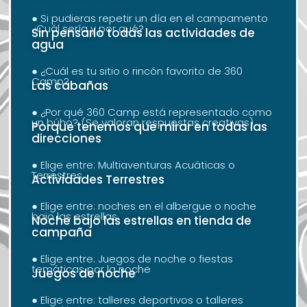
● Si pudieras repetir un día en el campamento
¿Cuál sería y por qué?
Sin pensarlo todas las actividades de
agua
● ¿Cuál es tu sitio o rincón favorito de 360
Camp?
Las cabañas
● ¿Por qué 360 Camp está representado como
un búho? (Se valoran respuestas creativas)
Porque tenemos que mirar en todas las
direcciones
● Elige entre: Multiaventuras Acuáticas o
Terrestres
Actividades Terrestres
● Elige entre: noches en el albergue o noche
bajo las estrellas
Noche bajo las estrellas en tienda de
campaña
● Elige entre: Juegos de noche o fiestas
temáticas por la noche
Juegos de noche
● Elige entre: talleres deportivos o talleres