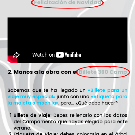
Felicitación de Navidad
2. Manos a la obra con el
Billete 360 Camp
Sabemos que te ha llegado un
«Billete para un
viaje muy especial»
junto con una
«etiqueta para
la maleta o mochila»
, pero… ¿Qué debo hacer?
Billete de Viaje:
Debes rellenarlo con los datos
del Campamento que hayas elegido para este
verano.
Etiqueta de Viaje:
debes colocarla en el árbol