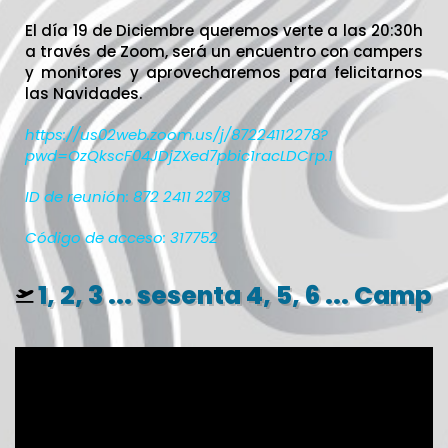
El día 19 de Diciembre queremos verte a las 20:30h
a través de Zoom, será un encuentro con campers
y monitores y aprovecharemos para felicitarnos
las Navidades.
https://us02web.zoom.us/j/87224112278?
pwd=OzQkscF04JDjZXed7pbic1racLDCrp.1
ID de reunión: 872 2411 2278
Código de acceso: 317752
1, 2, 3 ... sesenta 4, 5, 6 ... Camp