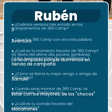
Rubén
● ¿Cuántos veranos has estado en los
Campamentos de 360 Camp?
3
● Describe 360 Camp con una sola palabra
Aventura
● ¿Cuál es tu momento favorito de 360 Camp?
(Ej: fiesta del último día, piscina, gymkanas,
multis, buenas noches de los monitores...)
La acampada porque dormimos en
tienda de campaña
● ¿Cómo se llama tu mejor amigo o amiga de
360 Camp?
Samuel
● Cuando seas monitor de 360 Camp, te
gustaría ser... (Explícanoslo)
Estar con los mayores, de los "chocos"
● ¿Cuál es tu comida favorita del
campamento?
Macarrones