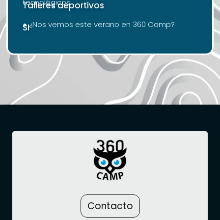
tecnológicos
Talleres deportivos
● ¿Nos vemos este verano en 360 Camp?
SI
Contacto