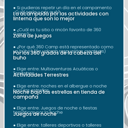
● Si pudieras repetir un día en el campamento
¿Cuál sería y por qué?
La acampada por las actividades con
linterna que son lo mejor
● ¿Cuál es tu sitio o rincón favorito de 360
Camp?
Zona de juegos
● ¿Por qué 360 Camp está representado como
un búho? (Se valoran respuestas creativas)
Por los 360 grados de la cabeza del
buho
● Elige entre: Multiaventuras Acuáticas o
Terrestres
Actividades Terrestres
● Elige entre: noches en el albergue o noche
bajo las estrellas
Noche bajo las estrellas en tienda de
campaña
● Elige entre: Juegos de noche o fiestas
temáticas por la noche
Juegos de noche
● Elige entre: talleres deportivos o talleres