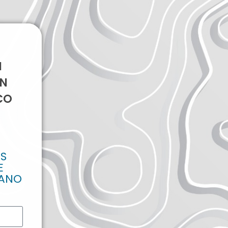
N
UN
CO
OS
E
RANO