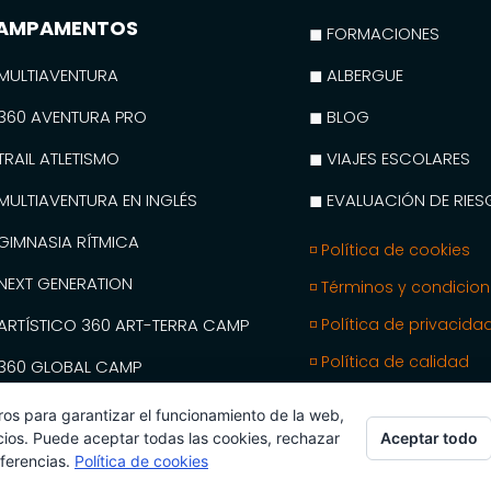
AMPAMENTOS
◼ FORMACIONES
MULTIAVENTURA
◼ ALBERGUE
360 AVENTURA PRO
◼ BLOG
TRAIL ATLETISMO
◼ VIAJES ESCOLARES
MULTIAVENTURA EN INGLÉS
◼ EVALUACIÓN DE RIE
GIMNASIA RÍTMICA
◽ Política de cookies
NEXT GENERATION
◽ Términos y condicio
ARTÍSTICO 360 ART-TERRA CAMP
◽ Política de privacida
◽ Política de calidad
360 GLOBAL CAMP
MY SPANISH CAMPS
ros para garantizar el funcionamiento de la web,
Aceptar todo
cios. Puede aceptar todas las cookies, rechazar
eferencias.
Política de cookies