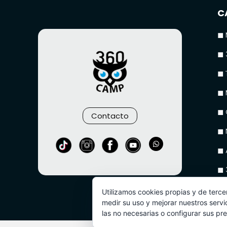
C
◼ 
◼ 
◼ 
◼ 
◼ 
Contacto
◼ 
◼ 
◼ 
◼ 
Utilizamos cookies propias y de terce
medir su uso y mejorar nuestros servi
las no necesarias o configurar sus pr