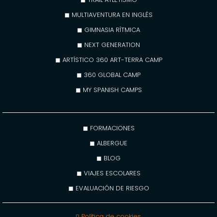
◼ MULTIAVENTURA EN INGLÉS
◼ GIMNASIA RÍTMICA
◼ NEXT GENERATION
◼ ARTÍSTICO 360 ART-TERRA CAMP
◼ 360 GLOBAL CAMP
◼ MY SPANISH CAMPS
◼ FORMACIONES
◼ ALBERGUE
◼ BLOG
◼ VIAJES ESCOLARES
◼ EVALUACIÓN DE RIESGO
◽ Política de cookies