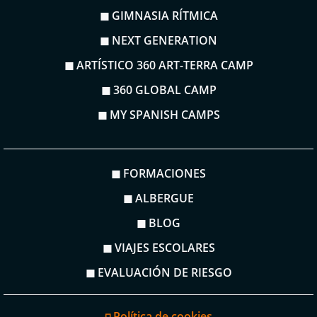
◼ GIMNASIA RÍTMICA
◼ NEXT GENERATION
◼ ARTÍSTICO 360 ART-TERRA CAMP
◼ 360 GLOBAL CAMP
◼ MY SPANISH CAMPS
◼ FORMACIONES
◼ ALBERGUE
◼ BLOG
◼ VIAJES ESCOLARES
◼ EVALUACIÓN DE RIESGO
◽ Política de cookies