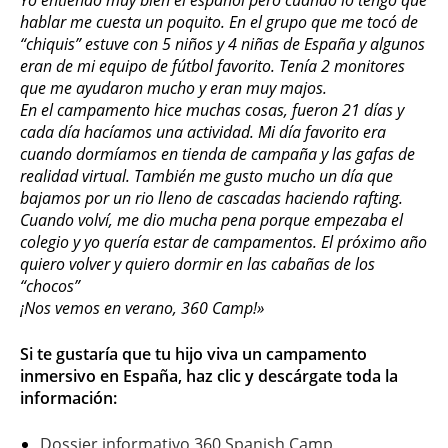
Yo entiendo muy bien el español pero cuando lo tengo que
hablar me cuesta un poquito. En el grupo que me tocó de
“chiquis” estuve con 5 niños y 4 niñas de España y algunos
eran de mi equipo de fútbol favorito. Tenía 2 monitores
que me ayudaron mucho y eran muy majos.
En el campamento hice muchas cosas, fueron 21 días y
cada día hacíamos una actividad. Mi día favorito era
cuando dormíamos en tienda de campaña y las gafas de
realidad virtual. También me gusto mucho un día que
bajamos por un rio lleno de cascadas haciendo rafting.
Cuando volví, me dio mucha pena porque empezaba el
colegio y yo quería estar de campamentos. El próximo año
quiero volver y quiero dormir en las cabañas de los
“chocos”
¡Nos vemos en verano, 360 Camp!»
Si te gustaría que tu hijo viva un campamento
inmersivo en España, haz clic y descárgate toda la
información:
Dossier informativo 360 Spanish Camp