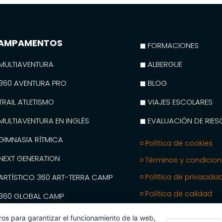
AMPAMENTOS
◼ FORMACIONES
MULTIAVENTURA
◼ ALBERGUE
360 AVENTURA PRO
◼ BLOG
TRAIL ATLETISMO
◼ VIAJES ESCOLARES
MULTIAVENTURA EN INGLÉS
◼ EVALUACIÓN DE RIE
GIMNASIA RÍTMICA
◽ Política de cookies
NEXT GENERATION
◽ Términos y condicio
ARTÍSTICO 360 ART-TERRA CAMP
◽ Política de privacida
◽ Política de calidad
360 GLOBAL CAMP
MY SPANISH CAMPS
ros para garantizar el funcionamiento de la web,