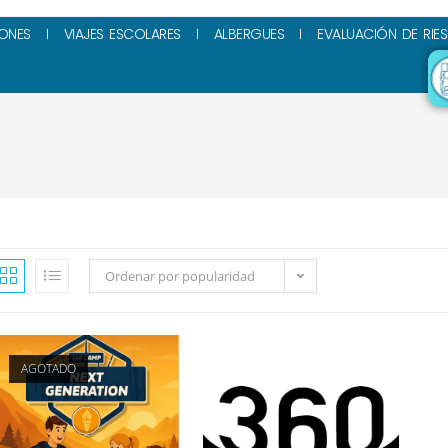
ONES
VIAJES ESCOLARES
ALBERGUES
EVALUACIÓN DE RIE
Ordenar por popularidad
AGOTADO