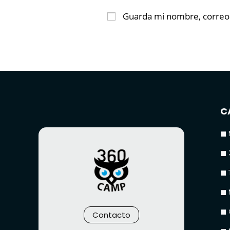
Guarda mi nombre, correo 
C
◼ 
◼ 
◼ 
◼ 
◼ 
Contacto